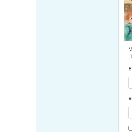
M
H
E
V