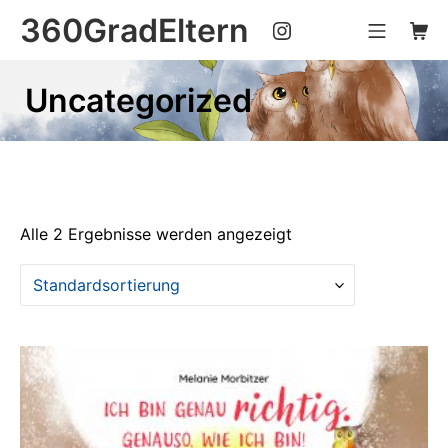
Zum
360GradEltern
Instagram
Mobile 
Ware
Inhalt
springen
Uncategorized
Alle 2 Ergebnisse werden angezeigt