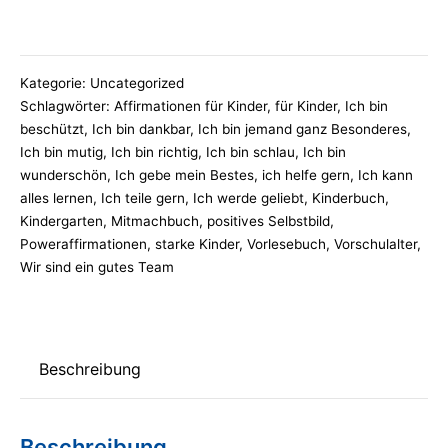
bin
genau
richtig.
Kategorie:
Uncategorized
Genauso,
Schlagwörter:
Affirmationen für Kinder
,
für Kinder
,
Ich bin
wie
beschützt
,
Ich bin dankbar
,
Ich bin jemand ganz Besonderes
,
Ich bin mutig
,
Ich bin richtig
,
Ich bin schlau
,
Ich bin
ich
wunderschön
,
Ich gebe mein Bestes
,
ich helfe gern
,
Ich kann
bin!
alles lernen
,
Ich teile gern
,
Ich werde geliebt
,
Kinderbuch
,
Menge
Kindergarten
,
Mitmachbuch
,
positives Selbstbild
,
Poweraffirmationen
,
starke Kinder
,
Vorlesebuch
,
Vorschulalter
,
Wir sind ein gutes Team
Beschreibung
Beschreibung